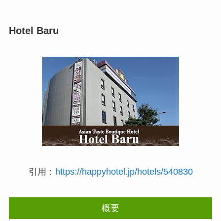
Hotel Baru
引用：
https://happyhotel.jp/hotels/540830
概要