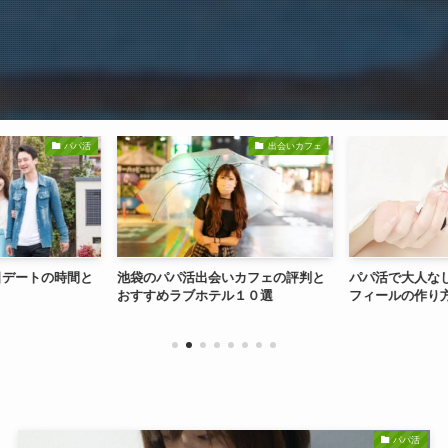
パパ活
出会いカフェ
日デートの時間と
池袋のパパ活出会いカフェの評判と
パパ活で大人な
！
おすすめラブホテル１０選
フィールの作り
パパ活